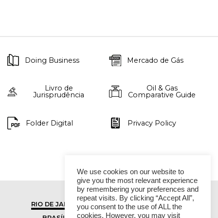
Doing Business
Mercado de Gás
Livro de
Oil & Gas
Jurisprudência
Comparative Guide
Folder Digital
Privacy Policy
We use cookies on our website to
give you the most relevant experience
by remembering your preferences and
repeat visits. By clicking “Accept All”,
RIO DE JANEIRO
SÃO PAULO
you consent to the use of ALL the
cookies. However, you may visit
BRASÍLIA
VITÓRIA