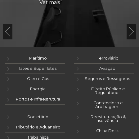
Ver mais
Marítimo
Ferroviário
Iates e Super Iates
Aviação
Óleo e Gás
Seguros e Resseguros
Energia
Direito Público e
Regulatório
Portos e Infraestrutura
Contencioso e
Arbitragem
Societário
Reestruturação &
Insolvência
Tributário e Aduaneiro
China Desk
Trabalhista