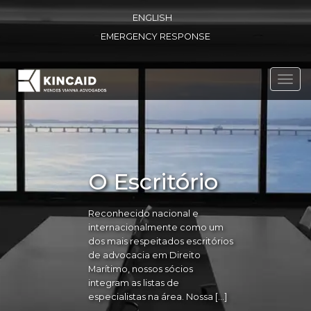
ENGLISH
EMERGENCY RESPONSE
Toggl
navig
O Escritório
Reconhecido nacional e
internacionalmente como um
dos mais respeitados escritórios
de advocacia em Direito
Marítimo, nossos sócios
integram as listas de
especialistas na área. Nossa […]