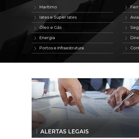
Marítimo
Ferr
Iates e Super Iates
Avi
Óleo e Gás
Seg
Energia
Dire
Portos e Infraestrutura
Con
ALERTAS LEGAIS