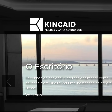
O Escritório
Reconhecido nacional e internacionalmente como um
advocacia em Direito Marítimo, nossos sócios integram 
Nossa […]
Ver mais