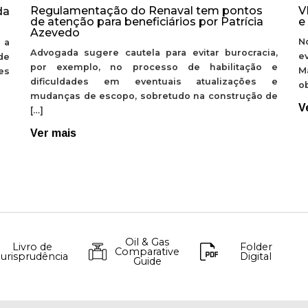
Regulamentação do Renaval tem pontos
V
da
de atenção para beneficiários por Patrícia
e
Azevedo
N
 a
Advogada sugere cautela para evitar burocracia,
e
de
por exemplo, no processo de habilitação e
M
ões
dificuldades em eventuais atualizações e
ob
mudanças de escopo, sobretudo na construção de
V
[…]
Ver mais
Oil & Gas
Livro de
Folder
Comparative
Jurisprudência
Digital
Guide