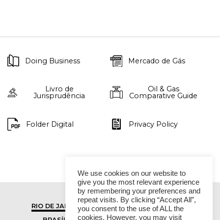
Doing Business
Mercado de Gás
Livro de
Oil & Gas
Jurisprudência
Comparative Guide
Folder Digital
Privacy Policy
We use cookies on our website to
give you the most relevant experience
by remembering your preferences and
repeat visits. By clicking “Accept All”,
RIO DE JANEIRO
SÃO PAULO
you consent to the use of ALL the
cookies. However, you may visit
BRASÍLIA
VITÓRIA