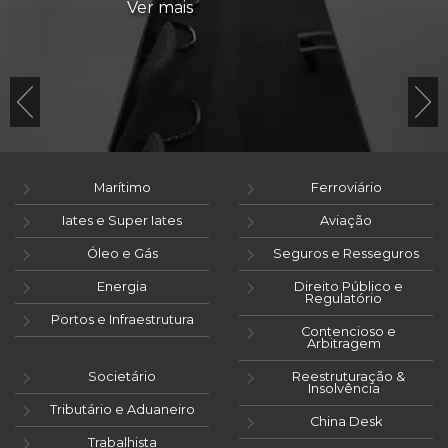
Ver mais
Marítimo
Ferroviário
Iates e Super Iates
Aviação
Óleo e Gás
Seguros e Resseguros
Energia
Direito Público e
Regulatório
Portos e Infraestrutura
Contencioso e
Arbitragem
Societário
Reestruturação &
Insolvência
Tributário e Aduaneiro
China Desk
Trabalhista