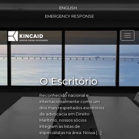
ENGLISH
EMERGENCY RESPONSE
Toggl
navig
O Escritório
Reconhecido nacional e
internacionalmente como um
dos mais respeitados escritórios
de advocacia em Direito
Marítimo, nossos sócios
integram as listas de
especialistas na área. Nossa […]