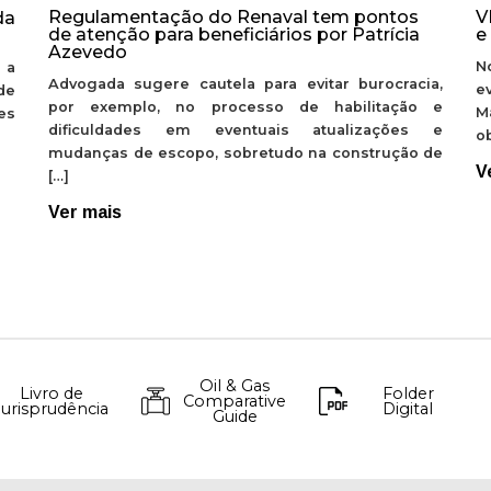
Regulamentação do Renaval tem pontos
V
da
de atenção para beneficiários por Patrícia
e
Azevedo
N
 a
Advogada sugere cautela para evitar burocracia,
e
de
por exemplo, no processo de habilitação e
M
ões
dificuldades em eventuais atualizações e
ob
mudanças de escopo, sobretudo na construção de
V
[…]
Ver mais
Oil & Gas
Livro de
Folder
Comparative
Jurisprudência
Digital
Guide