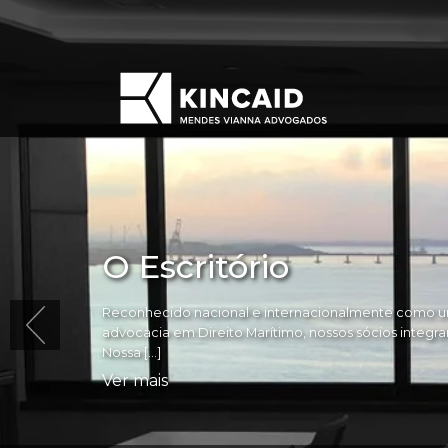
O Escritório
Reconhecido nacional e internacionalmente como um
advocacia em Direito Marítimo, nossos sócios integram 
Nossa […]
Ver mais