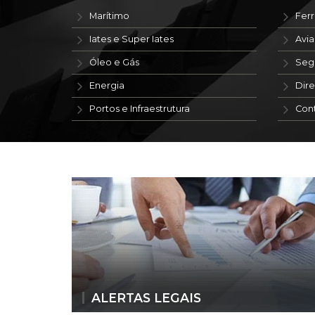
Marítimo
Ferr
Iates e Super Iates
Avi
Óleo e Gás
Seg
Energia
Dire
Portos e Infraestrutura
Con
ALERTAS LEGAIS