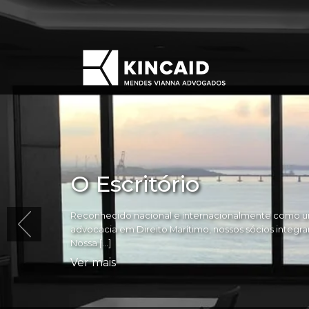
O Escritório
Reconhecido nacional e internacionalmente como um
advocacia em Direito Marítimo, nossos sócios integram 
Nossa […]
Ver mais