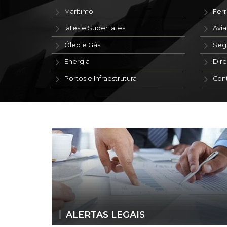
Marítimo
Ferr
Iates e Super Iates
Avi
Óleo e Gás
Seg
Energia
Dire
Portos e Infraestrutura
Con
ALERTAS LEGAIS