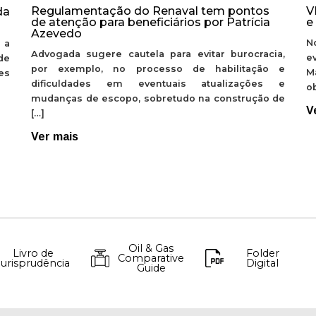
Regulamentação do Renaval tem pontos
V
da
de atenção para beneficiários por Patrícia
e
Azevedo
N
 a
Advogada sugere cautela para evitar burocracia,
e
de
por exemplo, no processo de habilitação e
M
ões
dificuldades em eventuais atualizações e
ob
mudanças de escopo, sobretudo na construção de
V
[…]
Ver mais
Oil & Gas
Livro de
Folder
Comparative
Jurisprudência
Digital
Guide