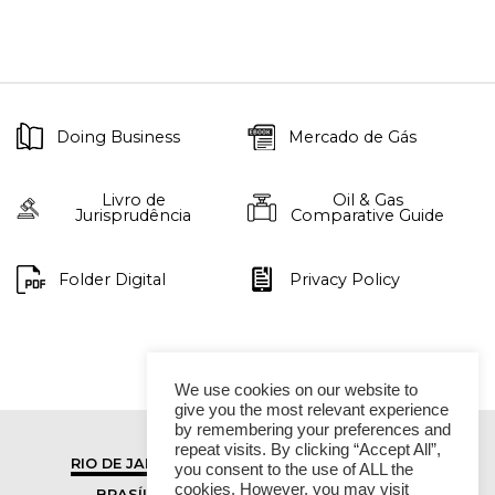
Doing Business
Mercado de Gás
Livro de
Oil & Gas
Jurisprudência
Comparative Guide
Folder Digital
Privacy Policy
We use cookies on our website to
give you the most relevant experience
by remembering your preferences and
repeat visits. By clicking “Accept All”,
RIO DE JANEIRO
SÃO PAULO
you consent to the use of ALL the
cookies. However, you may visit
BRASÍLIA
VITÓRIA