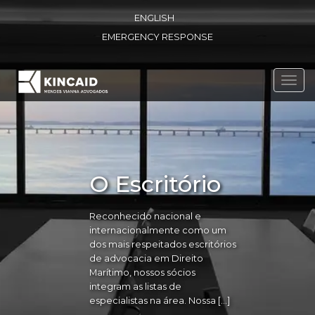
ENGLISH
EMERGENCY RESPONSE
Toggl
navig
O Escritório
Reconhecido nacional e
internacionalmente como um
dos mais respeitados escritórios
de advocacia em Direito
Marítimo, nossos sócios
integram as listas de
especialistas na área. Nossa […]