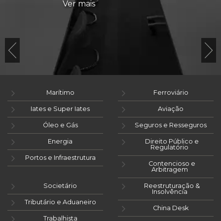
Ver mais
Marítimo
Ferroviário
Iates e Super Iates
Aviação
Óleo e Gás
Seguros e Resseguros
Energia
Direito Público e
Regulatório
Portos e Infraestrutura
Contencioso e
Arbitragem
Societário
Reestruturação &
Insolvência
Tributário e Aduaneiro
China Desk
Trabalhista