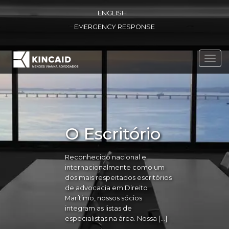
ENGLISH
EMERGENCY RESPONSE
Toggl
navig
O Escritório
Reconhecido nacional e
internacionalmente como um
dos mais respeitados escritórios
de advocacia em Direito
Marítimo, nossos sócios
integram as listas de
especialistas na área. Nossa […]