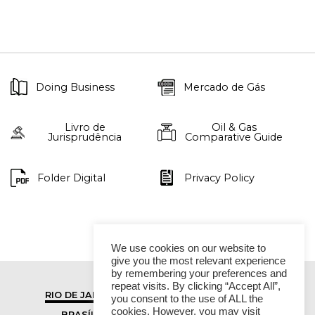
Doing Business
Mercado de Gás
Livro de
Oil & Gas
Jurisprudência
Comparative Guide
Folder Digital
Privacy Policy
We use cookies on our website to
give you the most relevant experience
by remembering your preferences and
repeat visits. By clicking “Accept All”,
RIO DE JANEIRO
SÃO PAULO
you consent to the use of ALL the
cookies. However, you may visit
BRASÍLIA
VITÓRIA