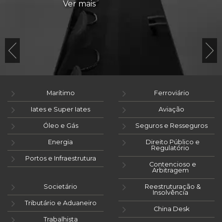
Ver mais
Marítimo
Ferroviário
Iates e Super Iates
Aviação
Óleo e Gás
Seguros e Resseguros
Energia
Direito Público e
Regulatório
Portos e Infraestrutura
Contencioso e
Arbitragem
Societário
Reestruturação &
Insolvência
Tributário e Aduaneiro
China Desk
Trabalhista