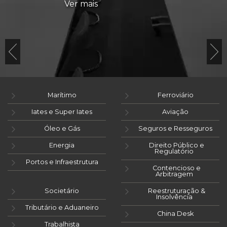
Ver mais
Marítimo
Ferroviário
Iates e Super Iates
Aviação
Óleo e Gás
Seguros e Resseguros
Energia
Direito Público e
Regulatório
Portos e Infraestrutura
Contencioso e
Arbitragem
Societário
Reestruturação &
Insolvência
Tributário e Aduaneiro
China Desk
Trabalhista