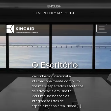
ENGLISH
EMERGENCY RESPONSE
Toggl
navig
O Escritório
Reconhecido nacional e
internacionalmente como um
dos mais respeitados escritórios
de advocacia em Direito
Marítimo, nossos sócios
integram as listas de
especialistas na área. Nossa […]