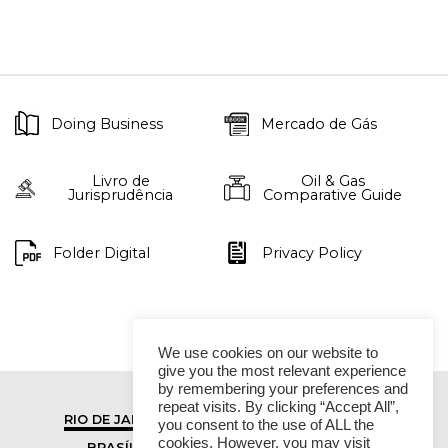
Doing Business
Mercado de Gás
Livro de
Oil & Gas
Jurisprudência
Comparative Guide
Folder Digital
Privacy Policy
We use cookies on our website to
give you the most relevant experience
by remembering your preferences and
repeat visits. By clicking “Accept All”,
RIO DE JANEIRO
SÃO PAULO
you consent to the use of ALL the
cookies. However, you may visit
BRASÍLIA
VITÓRIA