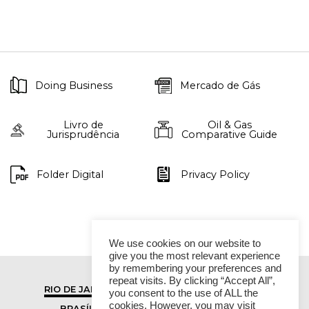
Doing Business
Mercado de Gás
Livro de
Oil & Gas
Jurisprudência
Comparative Guide
Folder Digital
Privacy Policy
We use cookies on our website to
give you the most relevant experience
by remembering your preferences and
repeat visits. By clicking “Accept All”,
RIO DE JANEIRO
SÃO PAULO
you consent to the use of ALL the
cookies. However, you may visit
BRASÍLIA
VITÓRIA