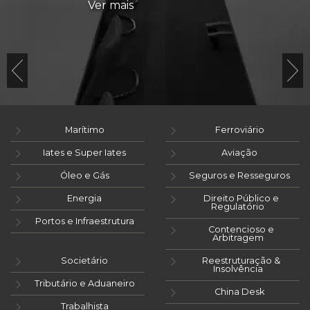
Ver mais
Marítimo
Ferroviário
Iates e Super Iates
Aviação
Óleo e Gás
Seguros e Resseguros
Energia
Direito Público e
Regulatório
Portos e Infraestrutura
Contencioso e
Arbitragem
Societário
Reestruturação &
Insolvência
Tributário e Aduaneiro
China Desk
Trabalhista