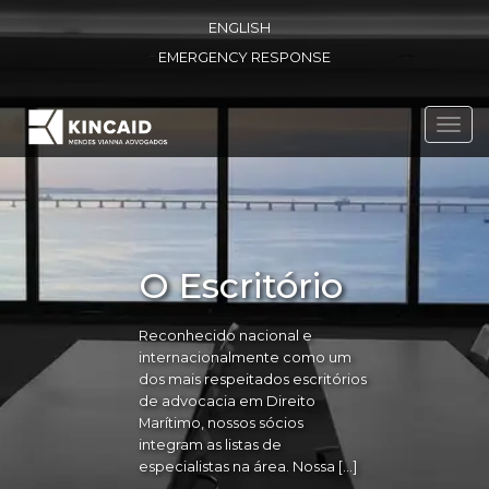
ENGLISH
EMERGENCY RESPONSE
Toggl
navig
O Escritório
Reconhecido nacional e
internacionalmente como um
dos mais respeitados escritórios
de advocacia em Direito
Marítimo, nossos sócios
integram as listas de
especialistas na área. Nossa […]