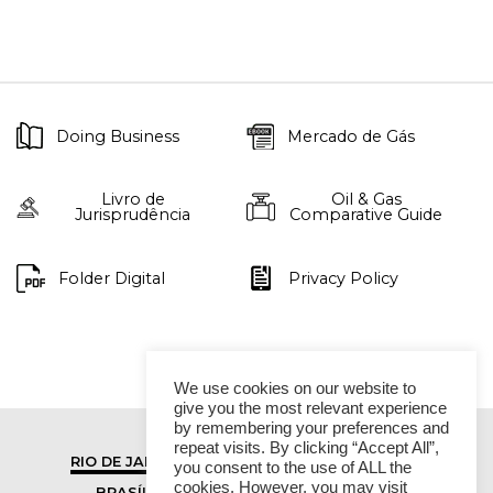
Doing Business
Mercado de Gás
Livro de
Oil & Gas
Jurisprudência
Comparative Guide
Folder Digital
Privacy Policy
We use cookies on our website to
give you the most relevant experience
by remembering your preferences and
repeat visits. By clicking “Accept All”,
RIO DE JANEIRO
SÃO PAULO
you consent to the use of ALL the
cookies. However, you may visit
BRASÍLIA
VITÓRIA