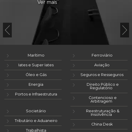
Ver mais
Marítimo
Ferroviário
Iates e Super Iates
Aviação
Óleo e Gás
Seguros e Resseguros
Energia
Direito Público e
Regulatório
Portos e Infraestrutura
Contencioso e
Arbitragem
Societário
Reestruturação &
Insolvência
Tributário e Aduaneiro
China Desk
Trabalhista