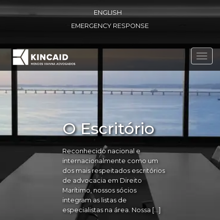
ENGLISH
EMERGENCY RESPONSE
Toggl
navig
O Escritório
Reconhecido nacional e
internacionalmente como um
dos mais respeitados escritórios
de advocacia em Direito
Marítimo, nossos sócios
integram as listas de
especialistas na área. Nossa […]