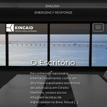
ENGLISH
EMERGENCY RESPONSE
Toggl
navig
O Escritório
Reconhecido nacional e
internacionalmente como um
dos mais respeitados escritórios
de advocacia em Direito
Marítimo, nossos sócios
integram as listas de
especialistas na área. Nossa […]