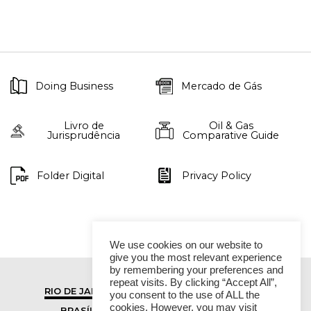
Doing Business
Mercado de Gás
Livro de
Oil & Gas
Jurisprudência
Comparative Guide
Folder Digital
Privacy Policy
We use cookies on our website to
give you the most relevant experience
by remembering your preferences and
repeat visits. By clicking “Accept All”,
RIO DE JANEIRO
SÃO PAULO
you consent to the use of ALL the
cookies. However, you may visit
BRASÍLIA
VITÓRIA