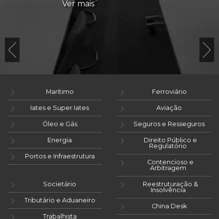
Ver mais
Marítimo
Ferroviário
Iates e Super Iates
Aviação
Óleo e Gás
Seguros e Resseguros
Energia
Direito Público e
Regulatório
Portos e Infraestrutura
Contencioso e
Arbitragem
Societário
Reestruturação &
Insolvência
Tributário e Aduaneiro
China Desk
Trabalhista