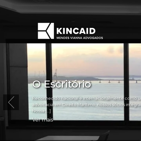
O Escritório
Reconhecido nacional e internacionalmente como um
advocacia em Direito Marítimo, nossos sócios integram 
Nossa […]
Ver mais