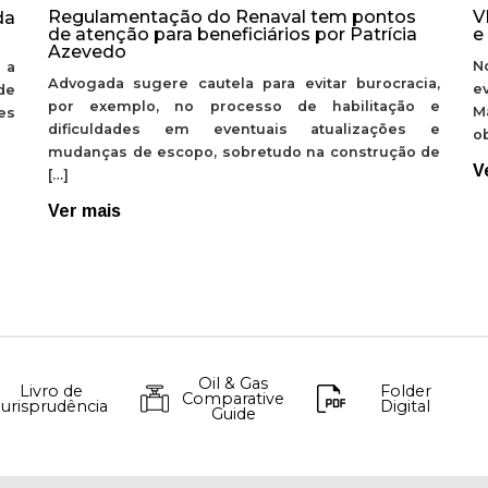
Regulamentação do Renaval tem pontos
V
da
de atenção para beneficiários por Patrícia
e
Azevedo
N
 a
Advogada sugere cautela para evitar burocracia,
e
de
por exemplo, no processo de habilitação e
M
ões
dificuldades em eventuais atualizações e
ob
mudanças de escopo, sobretudo na construção de
V
[…]
Ver mais
Oil & Gas
Livro de
Folder
Comparative
Jurisprudência
Digital
Guide