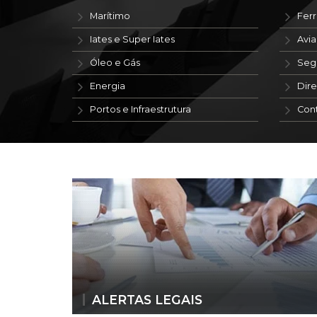
Marítimo
Ferr
Iates e Super Iates
Avi
Óleo e Gás
Seg
Energia
Dire
Portos e Infraestrutura
Con
ALERTAS LEGAIS