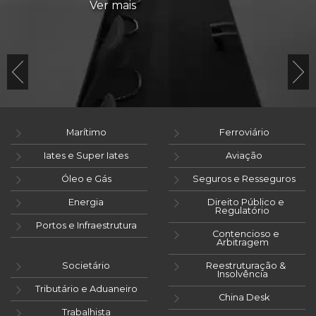
Ver mais
Marítimo
Ferroviário
Iates e Super Iates
Aviação
Óleo e Gás
Seguros e Resseguros
Energia
Direito Público e
Regulatório
Portos e Infraestrutura
Contencioso e
Arbitragem
Societário
Reestruturação &
Insolvência
Tributário e Aduaneiro
China Desk
Trabalhista