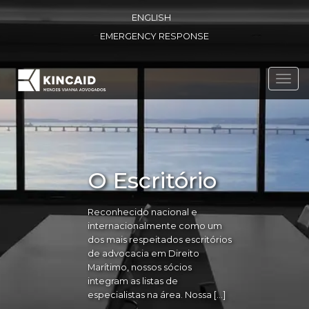
ENGLISH
EMERGENCY RESPONSE
Toggl
navig
O Escritório
Reconhecido nacional e
internacionalmente como um
dos mais respeitados escritórios
de advocacia em Direito
Marítimo, nossos sócios
integram as listas de
especialistas na área. Nossa […]