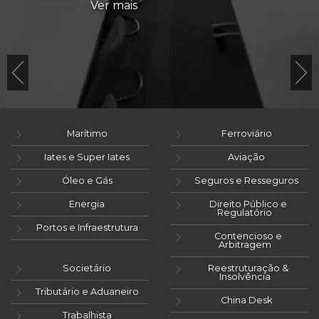
Ver mais
Marítimo
Ferroviário
Iates e Super Iates
Aviação
Óleo e Gás
Seguros e Resseguros
Energia
Direito Público e
Regulatório
Portos e Infraestrutura
Contencioso e
Arbitragem
Societário
Reestruturação &
Insolvência
Tributário e Aduaneiro
China Desk
Trabalhista