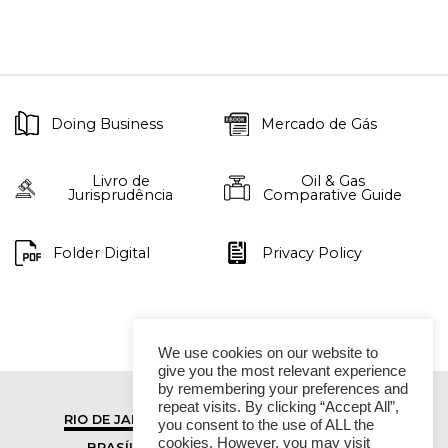
Doing Business
Mercado de Gás
Livro de
Oil & Gas
Jurisprudência
Comparative Guide
Folder Digital
Privacy Policy
We use cookies on our website to
give you the most relevant experience
by remembering your preferences and
repeat visits. By clicking “Accept All”,
RIO DE JANEIRO
SÃO PAULO
you consent to the use of ALL the
cookies. However, you may visit
BRASÍLIA
VITÓRIA