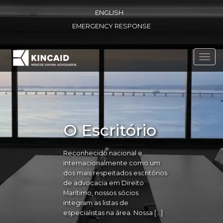
ENGLISH
EMERGENCY RESPONSE
Toggl
navig
O Escritório
Reconhecido nacional e
internacionalmente como um
dos mais respeitados escritórios
de advocacia em Direito
Marítimo, nossos sócios
integram as listas de
especialistas na área. Nossa […]