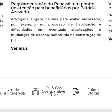
Regulamentação do Renaval tem pontos
V
da
de atenção para beneficiários por Patrícia
e
Azevedo
N
 a
Advogada sugere cautela para evitar burocracia,
e
de
por exemplo, no processo de habilitação e
M
ões
dificuldades em eventuais atualizações e
ob
mudanças de escopo, sobretudo na construção de
V
[…]
Ver mais
Oil & Gas
Livro de
Folder
Comparative
Jurisprudência
Digital
Guide