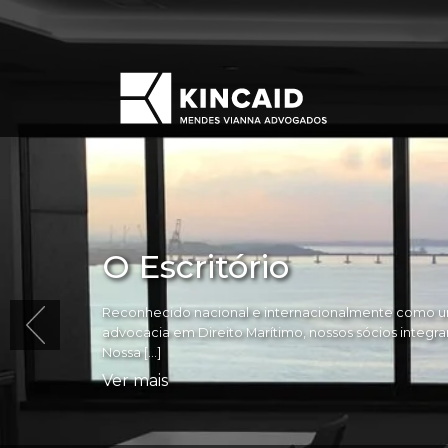
O Escritório
Reconhecido nacional e internacionalmente como um
advocacia em Direito Marítimo, nossos sócios integram 
Nossa […]
Ver mais