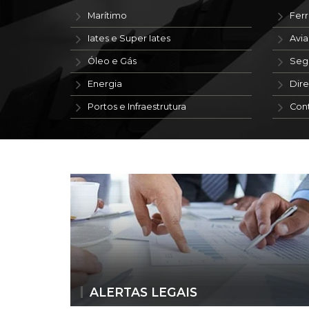
Marítimo
Ferr
Iates e Super Iates
Avi
Óleo e Gás
Seg
Energia
Dire
Portos e Infraestrutura
Con
ALERTAS LEGAIS