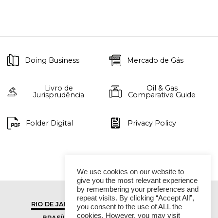
Doing Business
Mercado de Gás
Livro de
Oil & Gas
Jurisprudência
Comparative Guide
Folder Digital
Privacy Policy
We use cookies on our website to
give you the most relevant experience
by remembering your preferences and
repeat visits. By clicking “Accept All”,
RIO DE JANEIRO
SÃO PAULO
you consent to the use of ALL the
cookies. However, you may visit
BRASÍLIA
VITÓRIA