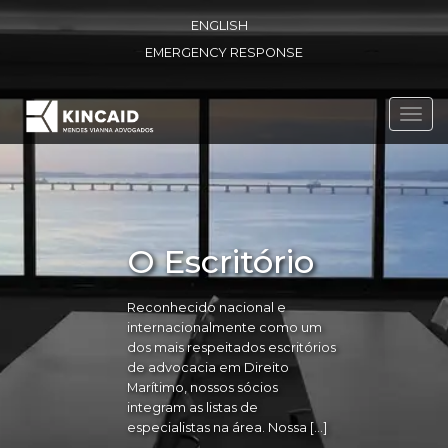
ENGLISH
EMERGENCY RESPONSE
Toggl
navig
O Escritório
Reconhecido nacional e
internacionalmente como um
dos mais respeitados escritórios
de advocacia em Direito
Marítimo, nossos sócios
integram as listas de
especialistas na área. Nossa […]