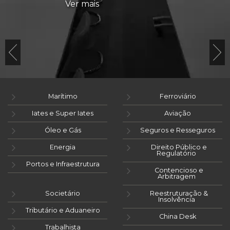
Ver mais
Marítimo
Ferroviário
Iates e Super Iates
Aviação
Óleo e Gás
Seguros e Resseguros
Energia
Direito Público e
Regulatório
Portos e Infraestrutura
Contencioso e
Arbitragem
Societário
Reestruturação &
Insolvência
Tributário e Aduaneiro
China Desk
Trabalhista