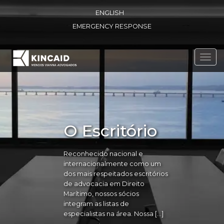
ENGLISH
EMERGENCY RESPONSE
Toggl
navig
O Escritório
Reconhecido nacional e
internacionalmente como um
dos mais respeitados escritórios
de advocacia em Direito
Marítimo, nossos sócios
integram as listas de
especialistas na área. Nossa […]