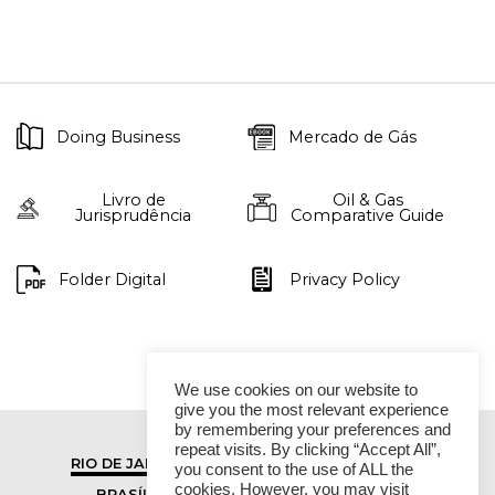
Doing Business
Mercado de Gás
Livro de
Oil & Gas
Jurisprudência
Comparative Guide
Folder Digital
Privacy Policy
We use cookies on our website to
give you the most relevant experience
by remembering your preferences and
repeat visits. By clicking “Accept All”,
RIO DE JANEIRO
SÃO PAULO
you consent to the use of ALL the
cookies. However, you may visit
BRASÍLIA
VITÓRIA