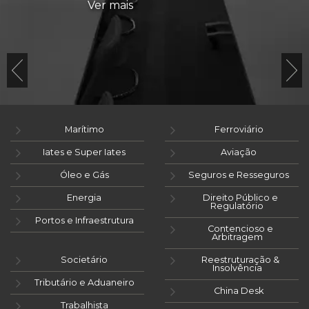
Ver mais
Marítimo
Ferroviário
Iates e Super Iates
Aviação
Óleo e Gás
Seguros e Resseguros
Energia
Direito Público e
Regulatório
Portos e Infraestrutura
Contencioso e
Arbitragem
Societário
Reestruturação &
Insolvência
Tributário e Aduaneiro
China Desk
Trabalhista