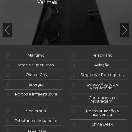
Ver mais
Marítimo
Ferroviário
Iates e Super Iates
Aviação
Óleo e Gás
Seguros e Resseguros
Energia
Direito Público e
Regulatório
Portos e Infraestrutura
Contencioso e
Arbitragem
Societário
Reestruturação &
Insolvência
Tributário e Aduaneiro
China Desk
Trabalhista