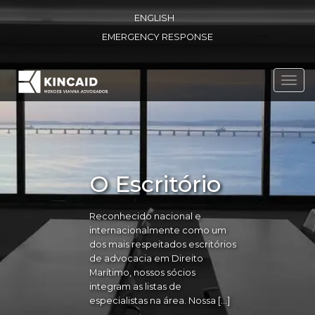
ENGLISH
EMERGENCY RESPONSE
Toggl
navig
O Escritório
Reconhecido nacional e
internacionalmente como um
dos mais respeitados escritórios
de advocacia em Direito
Marítimo, nossos sócios
integram as listas de
especialistas na área. Nossa […]