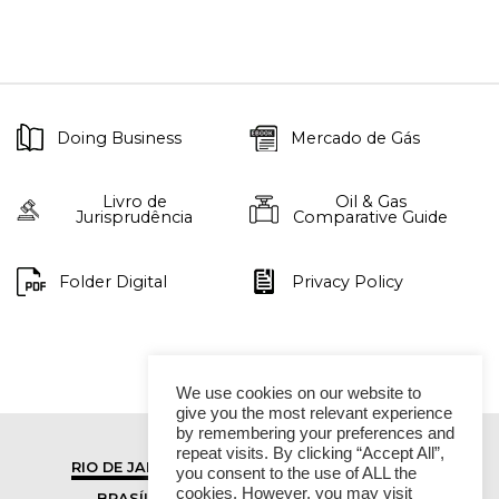
Doing Business
Mercado de Gás
Livro de
Oil & Gas
Jurisprudência
Comparative Guide
Folder Digital
Privacy Policy
We use cookies on our website to
give you the most relevant experience
by remembering your preferences and
repeat visits. By clicking “Accept All”,
RIO DE JANEIRO
SÃO PAULO
you consent to the use of ALL the
cookies. However, you may visit
BRASÍLIA
VITÓRIA