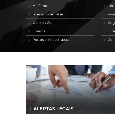
Marítimo
Ferr
Iates e Super Iates
Avi
Óleo e Gás
Seg
Energia
Dire
Portos e Infraestrutura
Con
ALERTAS LEGAIS