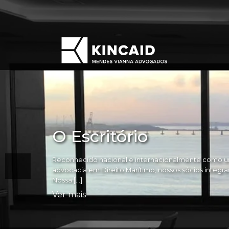
O Escritório
Reconhecido nacional e internacionalmente como um
advocacia em Direito Marítimo, nossos sócios integram 
Nossa […]
Ver mais