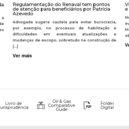
Regulamentação do Renaval tem pontos
V
da
de atenção para beneficiários por Patrícia
e
Azevedo
N
 a
Advogada sugere cautela para evitar burocracia,
e
de
por exemplo, no processo de habilitação e
M
ões
dificuldades em eventuais atualizações e
ob
mudanças de escopo, sobretudo na construção de
V
[…]
Ver mais
Oil & Gas
Livro de
Folder
Comparative
Jurisprudência
Digital
Guide