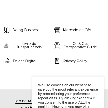
Doing Business
Mercado de Gás
Livro de
Oil & Gas
Jurisprudência
Comparative Guide
Folder Digital
Privacy Policy
We use cookies on our website to
give you the most relevant experience
by remembering your preferences and
repeat visits. By clicking “Accept All”,
RIO DE JANEIRO
SÃO PAULO
you consent to the use of ALL the
cookies. However, you may visit
BRASÍLIA
VITÓRIA