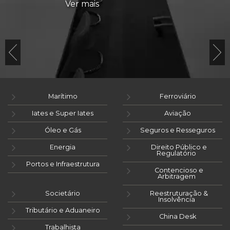
Ver mais
Marítimo
Ferroviário
Iates e Super Iates
Aviação
Óleo e Gás
Seguros e Resseguros
Energia
Direito Público e
Regulatório
Portos e Infraestrutura
Contencioso e
Arbitragem
Societário
Reestruturação &
Insolvência
Tributário e Aduaneiro
China Desk
Trabalhista