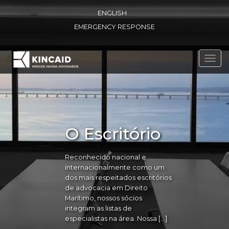
ENGLISH
EMERGENCY RESPONSE
Toggl
navig
O Escritório
Reconhecido nacional e
internacionalmente como um
dos mais respeitados escritórios
de advocacia em Direito
Marítimo, nossos sócios
integram as listas de
especialistas na área. Nossa […]