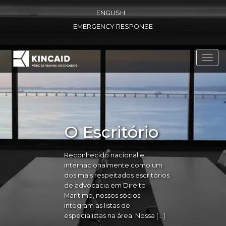
ENGLISH
EMERGENCY RESPONSE
Toggl
navig
O Escritório
Reconhecido nacional e
internacionalmente como um
dos mais respeitados escritórios
de advocacia em Direito
Marítimo, nossos sócios
integram as listas de
especialistas na área. Nossa […]