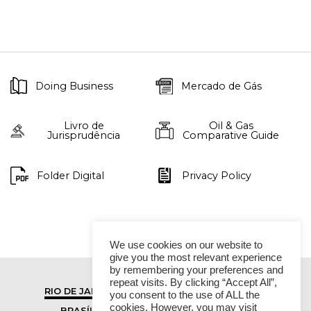
Doing Business
Mercado de Gás
Livro de
Oil & Gas
Jurisprudência
Comparative Guide
Folder Digital
Privacy Policy
We use cookies on our website to
give you the most relevant experience
by remembering your preferences and
repeat visits. By clicking “Accept All”,
RIO DE JANEIRO
SÃO PAULO
you consent to the use of ALL the
cookies. However, you may visit
BRASÍLIA
VITÓRIA