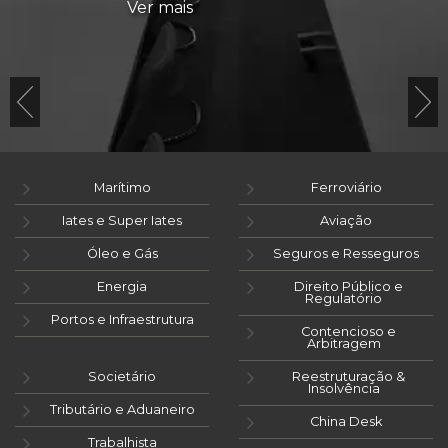
Ver mais
Marítimo
Ferroviário
Iates e Super Iates
Aviação
Óleo e Gás
Seguros e Resseguros
Energia
Direito Público e
Regulatório
Portos e Infraestrutura
Contencioso e
Arbitragem
Societário
Reestruturação &
Insolvência
Tributário e Aduaneiro
China Desk
Trabalhista