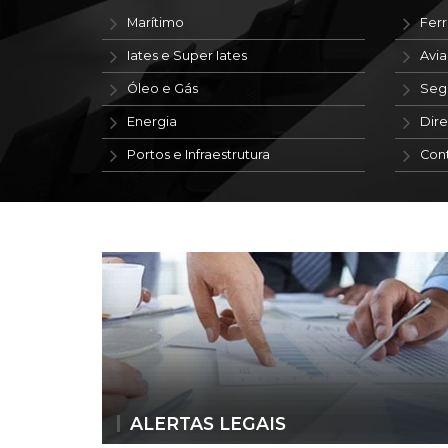
Marítimo
Ferr
Iates e Super Iates
Avi
Óleo e Gás
Seg
Energia
Dire
Portos e Infraestrutura
Con
ALERTAS LEGAIS