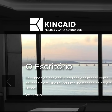
O Escritório
Reconhecido nacional e internacionalmente como um
advocacia em Direito Marítimo, nossos sócios integram 
Nossa […]
Ver mais