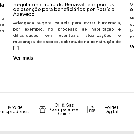
Regulamentação do Renaval tem pontos
V
da
de atenção para beneficiários por Patrícia
e
Azevedo
N
 a
Advogada sugere cautela para evitar burocracia,
e
de
por exemplo, no processo de habilitação e
M
ões
dificuldades em eventuais atualizações e
ob
mudanças de escopo, sobretudo na construção de
V
[…]
Ver mais
Oil & Gas
Livro de
Folder
Comparative
Jurisprudência
Digital
Guide