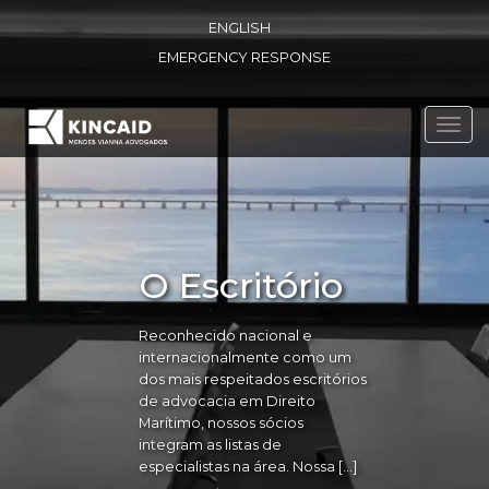
ENGLISH
EMERGENCY RESPONSE
Toggl
navig
O Escritório
Reconhecido nacional e
internacionalmente como um
dos mais respeitados escritórios
de advocacia em Direito
Marítimo, nossos sócios
integram as listas de
especialistas na área. Nossa […]