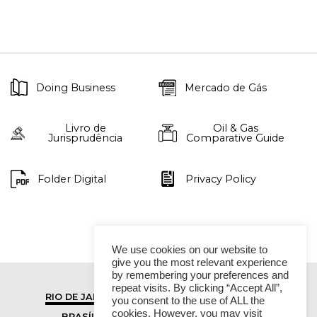
Doing Business
Mercado de Gás
Livro de
Oil & Gas
Jurisprudência
Comparative Guide
Folder Digital
Privacy Policy
We use cookies on our website to
give you the most relevant experience
by remembering your preferences and
repeat visits. By clicking “Accept All”,
RIO DE JANEIRO
SÃO PAULO
you consent to the use of ALL the
cookies. However, you may visit
BRASÍLIA
VITÓRIA