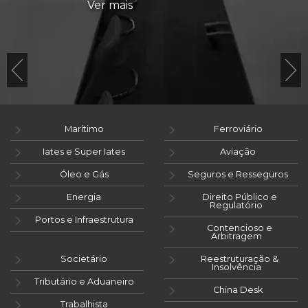
Ver mais
Marítimo
Ferroviário
Iates e Super Iates
Aviação
Óleo e Gás
Seguros e Resseguros
Energia
Direito Público e
Regulatório
Portos e Infraestrutura
Contencioso e
Arbitragem
Societário
Reestruturação &
Insolvência
Tributário e Aduaneiro
China Desk
Trabalhista