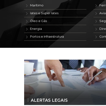
Marítimo
Ferr
Iates e Super Iates
Avi
Óleo e Gás
Seg
Energia
Dire
Portos e Infraestrutura
Con
ALERTAS LEGAIS