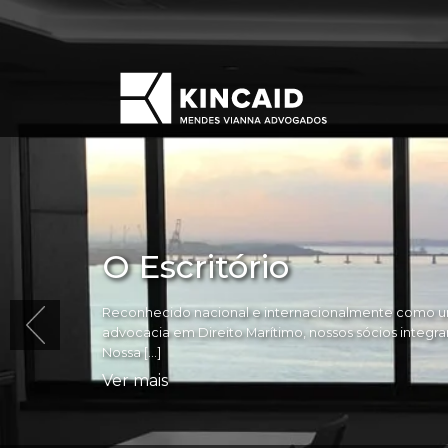
O Escritório
Reconhecido nacional e internacionalmente como um
advocacia em Direito Marítimo, nossos sócios integram 
Nossa […]
Ver mais