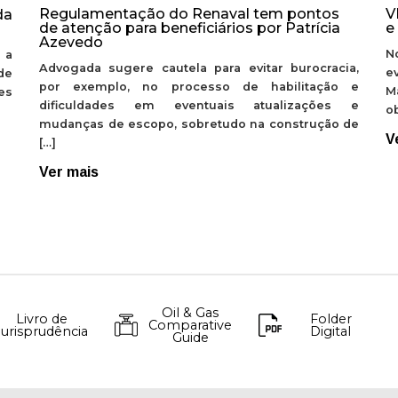
Regulamentação do Renaval tem pontos
V
da
de atenção para beneficiários por Patrícia
e
Azevedo
N
 a
Advogada sugere cautela para evitar burocracia,
e
de
por exemplo, no processo de habilitação e
M
ões
dificuldades em eventuais atualizações e
ob
mudanças de escopo, sobretudo na construção de
V
[…]
Ver mais
Oil & Gas
Livro de
Folder
Comparative
Jurisprudência
Digital
Guide