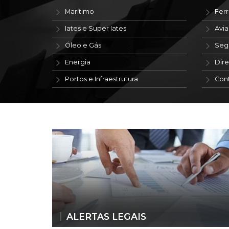
Marítimo
Ferr
Iates e Super Iates
Avi
Óleo e Gás
Seg
Energia
Dire
Portos e Infraestrutura
Con
ALERTAS LEGAIS