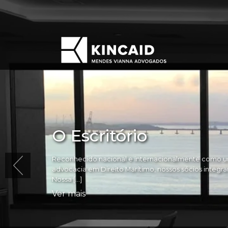
O Escritório
Reconhecido nacional e internacionalmente como um
advocacia em Direito Marítimo, nossos sócios integram 
Nossa […]
Ver mais