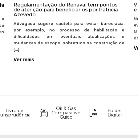
Regulamentação do Renaval tem pontos
V
da
de atenção para beneficiários por Patrícia
e
Azevedo
N
 a
Advogada sugere cautela para evitar burocracia,
e
de
por exemplo, no processo de habilitação e
M
ões
dificuldades em eventuais atualizações e
ob
mudanças de escopo, sobretudo na construção de
V
[…]
Ver mais
Oil & Gas
Livro de
Folder
Comparative
Jurisprudência
Digital
Guide