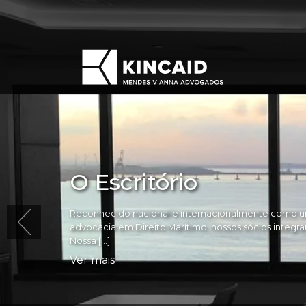
O Escritório
Reconhecido nacional e internacionalmente como um
advocacia em Direito Marítimo, nossos sócios integram 
Nossa […]
Ver mais