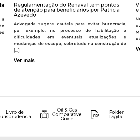
Regulamentação do Renaval tem pontos
V
da
de atenção para beneficiários por Patrícia
e
Azevedo
N
 a
Advogada sugere cautela para evitar burocracia,
e
de
por exemplo, no processo de habilitação e
M
ões
dificuldades em eventuais atualizações e
ob
mudanças de escopo, sobretudo na construção de
V
[…]
Ver mais
Oil & Gas
Livro de
Folder
Comparative
Jurisprudência
Digital
Guide