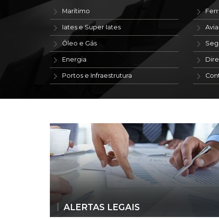
Marítimo
Ferr
Iates e Super Iates
Avi
Óleo e Gás
Seg
Energia
Dire
Portos e Infraestrutura
Con
ALERTAS LEGAIS