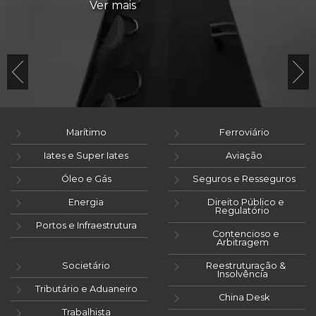
Ver mais
Marítimo
Ferroviário
Iates e Super Iates
Aviação
Óleo e Gás
Seguros e Resseguros
Energia
Direito Público e
Regulatório
Portos e Infraestrutura
Contencioso e
Arbitragem
Societário
Reestruturação &
Insolvência
Tributário e Aduaneiro
China Desk
Trabalhista