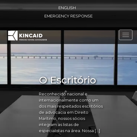
ENGLISH
EMERGENCY RESPONSE
Toggl
navig
O Escritório
Reconhecido nacional e
internacionalmente como um
dos mais respeitados escritórios
de advocacia em Direito
Marítimo, nossos sócios
integram as listas de
especialistas na área. Nossa […]