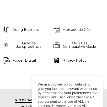
Doing Business
Mercado de Gás
Livro de
Oil & Gas
Jurisprudência
Comparative Guide
Folder Digital
Privacy Policy
We use cookies on our website to
give you the most relevant experience
by remembering your preferences and
repeat visits. By clicking “Accept All”,
RIO DE JANEIRO
SÃO PAULO
you consent to the use of ALL the
cookies. However, you may visit
BRASÍLIA
VITÓRIA