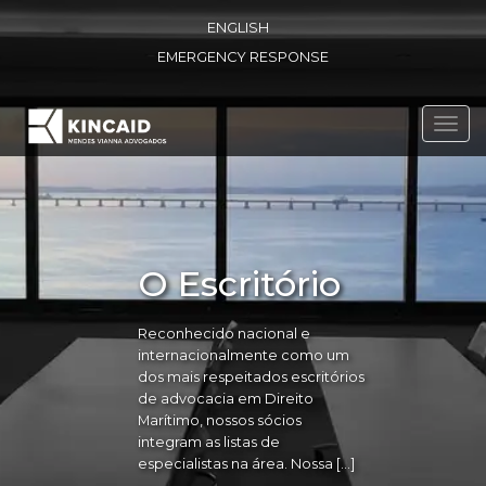
ENGLISH
EMERGENCY RESPONSE
Toggl
navig
O Escritório
Reconhecido nacional e
internacionalmente como um
dos mais respeitados escritórios
de advocacia em Direito
Marítimo, nossos sócios
integram as listas de
especialistas na área. Nossa […]