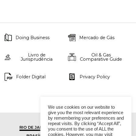
Doing Business
Mercado de Gás
Livro de
Oil & Gas
Jurisprudência
Comparative Guide
Folder Digital
Privacy Policy
We use cookies on our website to
give you the most relevant experience
by remembering your preferences and
repeat visits. By clicking “Accept All”,
RIO DE JANEIRO
SÃO PAULO
you consent to the use of ALL the
cookies. However, you may visit
BRASÍLIA
VITÓRIA