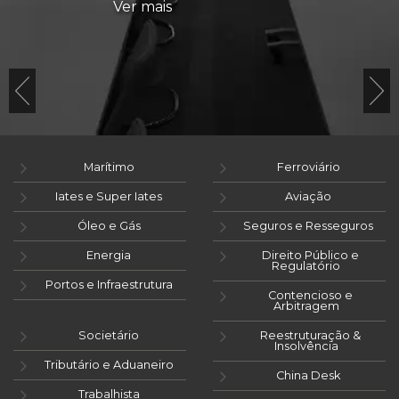
Ver mais
Marítimo
Ferroviário
Iates e Super Iates
Aviação
Óleo e Gás
Seguros e Resseguros
Energia
Direito Público e
Regulatório
Portos e Infraestrutura
Contencioso e
Arbitragem
Societário
Reestruturação &
Insolvência
Tributário e Aduaneiro
China Desk
Trabalhista