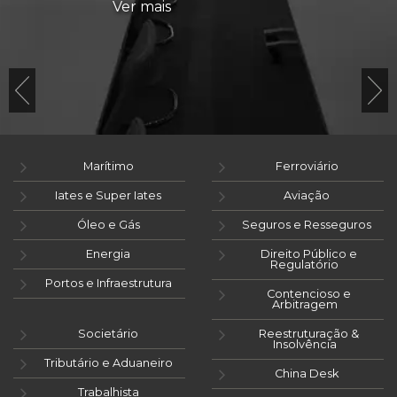
Ver mais
Marítimo
Ferroviário
Iates e Super Iates
Aviação
Óleo e Gás
Seguros e Resseguros
Energia
Direito Público e
Regulatório
Portos e Infraestrutura
Contencioso e
Arbitragem
Societário
Reestruturação &
Insolvência
Tributário e Aduaneiro
China Desk
Trabalhista