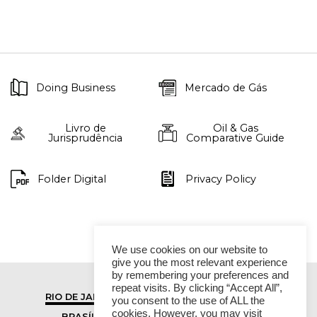
Doing Business
Mercado de Gás
Livro de
Oil & Gas
Jurisprudência
Comparative Guide
Folder Digital
Privacy Policy
We use cookies on our website to
give you the most relevant experience
by remembering your preferences and
repeat visits. By clicking “Accept All”,
RIO DE JANEIRO
SÃO PAULO
you consent to the use of ALL the
cookies. However, you may visit
BRASÍLIA
VITÓRIA