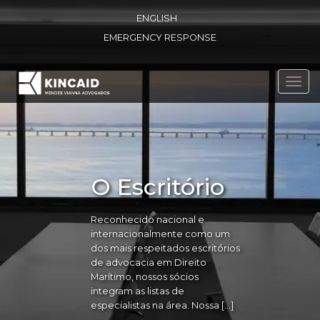
ENGLISH
EMERGENCY RESPONSE
Toggl
navig
O Escritório
Reconhecido nacional e
internacionalmente como um
dos mais respeitados escritórios
de advocacia em Direito
Marítimo, nossos sócios
integram as listas de
especialistas na área. Nossa […]