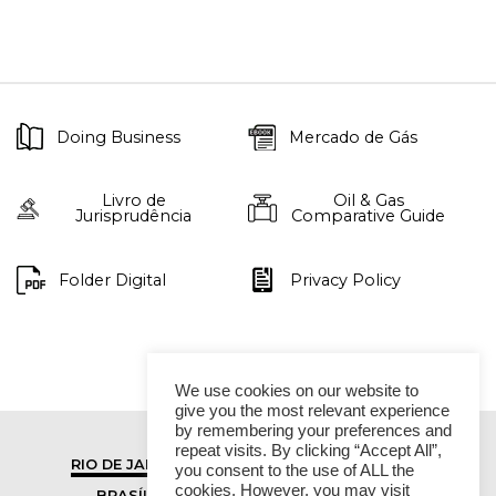
Doing Business
Mercado de Gás
Livro de
Oil & Gas
Jurisprudência
Comparative Guide
Folder Digital
Privacy Policy
We use cookies on our website to
give you the most relevant experience
by remembering your preferences and
repeat visits. By clicking “Accept All”,
RIO DE JANEIRO
SÃO PAULO
you consent to the use of ALL the
cookies. However, you may visit
BRASÍLIA
VITÓRIA