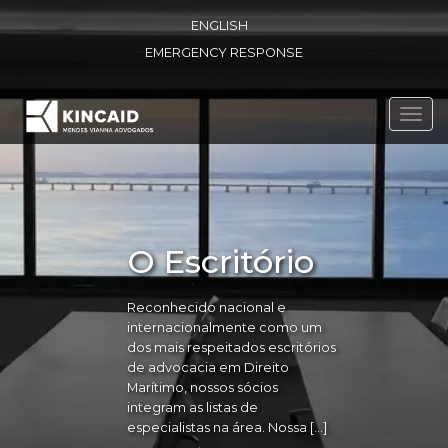
ENGLISH
EMERGENCY RESPONSE
Toggl
navig
O Escritório
Reconhecido nacional e
internacionalmente como um
dos mais respeitados escritórios
de advocacia em Direito
Marítimo, nossos sócios
integram as listas de
especialistas na área. Nossa […]