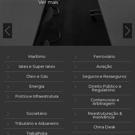
Ver mais
Marítimo
Ferroviário
Iates e Super Iates
Aviação
Óleo e Gás
Seguros e Resseguros
Energia
Direito Público e
Regulatório
Portos e Infraestrutura
Contencioso e
Arbitragem
Societário
Reestruturação &
Insolvência
Tributário e Aduaneiro
China Desk
Trabalhista