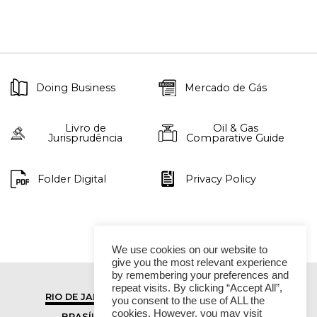
Doing Business
Mercado de Gás
Livro de
Oil & Gas
Jurisprudência
Comparative Guide
Folder Digital
Privacy Policy
We use cookies on our website to
give you the most relevant experience
by remembering your preferences and
repeat visits. By clicking “Accept All”,
RIO DE JANEIRO
SÃO PAULO
you consent to the use of ALL the
cookies. However, you may visit
BRASÍLIA
VITÓRIA