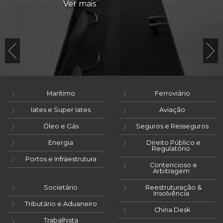
Ver mais
Marítimo
Ferroviário
Iates e Super Iates
Aviação
Óleo e Gás
Seguros e Resseguros
Energia
Direito Público e
Regulatório
Portos e Infraestrutura
Contencioso e
Arbitragem
Societário
Reestruturação &
Insolvência
Tributário e Aduaneiro
China Desk
Trabalhista