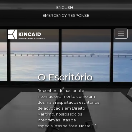
ENGLISH
EMERGENCY RESPONSE
Toggl
navig
O Escritório
Reconhecido nacional e
internacionalmente como um
dos mais respeitados escritórios
de advocacia em Direito
Marítimo, nossos sócios
integram as listas de
especialistas na área. Nossa […]