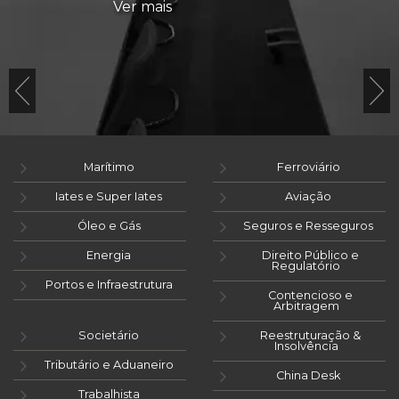
Ver mais
Marítimo
Ferroviário
Iates e Super Iates
Aviação
Óleo e Gás
Seguros e Resseguros
Energia
Direito Público e
Regulatório
Portos e Infraestrutura
Contencioso e
Arbitragem
Societário
Reestruturação &
Insolvência
Tributário e Aduaneiro
China Desk
Trabalhista