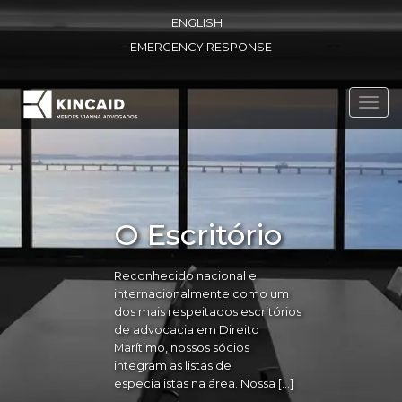
ENGLISH
EMERGENCY RESPONSE
Toggl
navig
O Escritório
Reconhecido nacional e
internacionalmente como um
dos mais respeitados escritórios
de advocacia em Direito
Marítimo, nossos sócios
integram as listas de
especialistas na área. Nossa […]