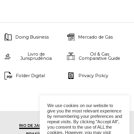
Doing Business
Mercado de Gás
Livro de
Oil & Gas
Jurisprudência
Comparative Guide
Folder Digital
Privacy Policy
We use cookies on our website to
give you the most relevant experience
by remembering your preferences and
repeat visits. By clicking “Accept All”,
RIO DE JANEIRO
SÃO PAULO
you consent to the use of ALL the
cookies. However, you may visit
BRASÍLIA
VITÓRIA