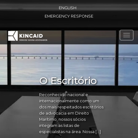
ENGLISH
EMERGENCY RESPONSE
Toggl
navig
O Escritório
Reconhecido nacional e
internacionalmente como um
dos mais respeitados escritórios
de advocacia em Direito
Marítimo, nossos sócios
integram as listas de
especialistas na área. Nossa […]