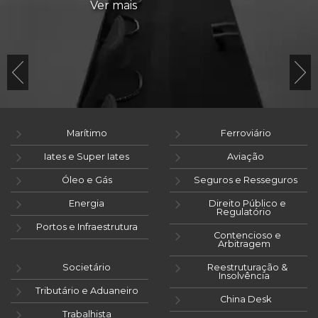
Ver mais
Marítimo
Ferroviário
Iates e Super Iates
Aviação
Óleo e Gás
Seguros e Resseguros
Energia
Direito Público e
Regulatório
Portos e Infraestrutura
Contencioso e
Arbitragem
Societário
Reestruturação &
Insolvência
Tributário e Aduaneiro
China Desk
Trabalhista