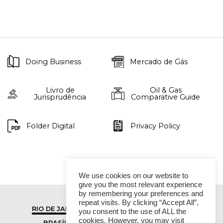
Doing Business
Mercado de Gás
Livro de
Oil & Gas
Jurisprudência
Comparative Guide
Folder Digital
Privacy Policy
We use cookies on our website to
give you the most relevant experience
by remembering your preferences and
repeat visits. By clicking “Accept All”,
RIO DE JANEIRO
SÃO PAULO
you consent to the use of ALL the
cookies. However, you may visit
BRASÍLIA
VITÓRIA