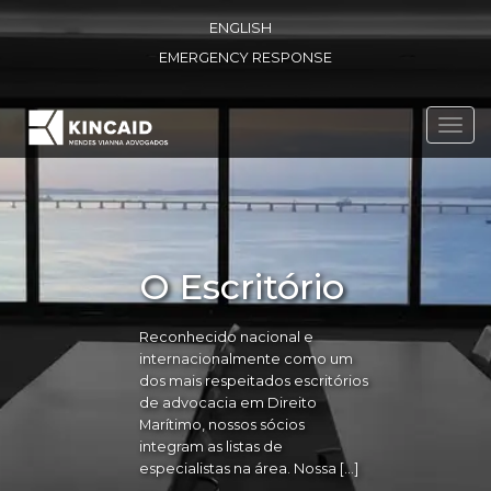
ENGLISH
EMERGENCY RESPONSE
Toggl
navig
O Escritório
Reconhecido nacional e
internacionalmente como um
dos mais respeitados escritórios
de advocacia em Direito
Marítimo, nossos sócios
integram as listas de
especialistas na área. Nossa […]