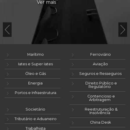
Ver mais
Marítimo
Ferroviário
Iates e Super Iates
Aviação
Óleo e Gás
Seguros e Resseguros
Energia
Direito Público e
Regulatório
Portos e Infraestrutura
Contencioso e
Arbitragem
Societário
Reestruturação &
Insolvência
Tributário e Aduaneiro
China Desk
Trabalhista