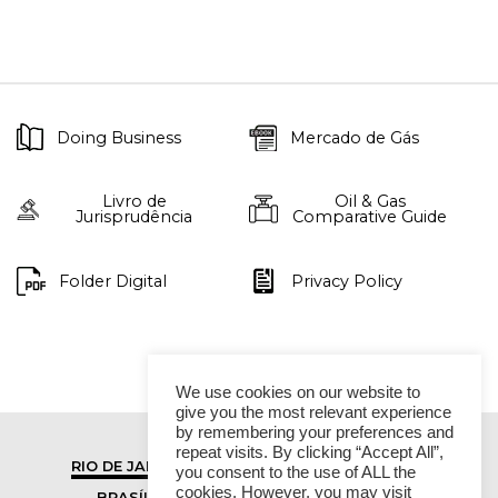
Doing Business
Mercado de Gás
Livro de
Oil & Gas
Jurisprudência
Comparative Guide
Folder Digital
Privacy Policy
We use cookies on our website to
give you the most relevant experience
by remembering your preferences and
repeat visits. By clicking “Accept All”,
RIO DE JANEIRO
SÃO PAULO
you consent to the use of ALL the
cookies. However, you may visit
BRASÍLIA
VITÓRIA