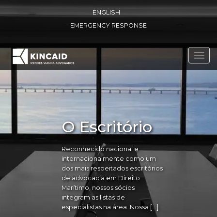
ENGLISH
EMERGENCY RESPONSE
Toggl
navig
O Escritório
Reconhecido nacional e
internacionalmente como um
dos mais respeitados escritórios
de advocacia em Direito
Marítimo, nossos sócios
integram as listas de
especialistas na área. Nossa […]