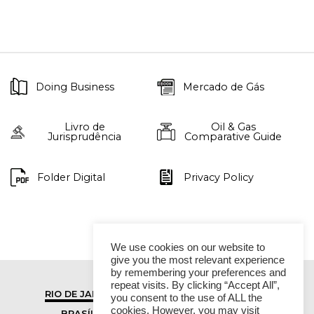
Doing Business
Mercado de Gás
Livro de
Oil & Gas
Jurisprudência
Comparative Guide
Folder Digital
Privacy Policy
We use cookies on our website to
give you the most relevant experience
by remembering your preferences and
repeat visits. By clicking “Accept All”,
RIO DE JANEIRO
SÃO PAULO
you consent to the use of ALL the
cookies. However, you may visit
BRASÍLIA
VITÓRIA