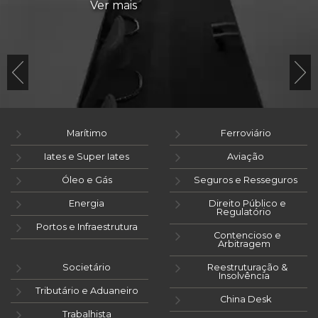
Ver mais
Marítimo
Ferroviário
Iates e Super Iates
Aviação
Óleo e Gás
Seguros e Resseguros
Energia
Direito Público e
Regulatório
Portos e Infraestrutura
Contencioso e
Arbitragem
Societário
Reestruturação &
Insolvência
Tributário e Aduaneiro
China Desk
Trabalhista