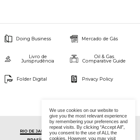
Doing Business
Mercado de Gás
Livro de
Oil & Gas
Jurisprudência
Comparative Guide
Folder Digital
Privacy Policy
We use cookies on our website to
give you the most relevant experience
by remembering your preferences and
repeat visits. By clicking “Accept All”,
RIO DE JANEIRO
SÃO PAULO
you consent to the use of ALL the
cookies. However, you may visit
BRASÍLIA
VITÓRIA