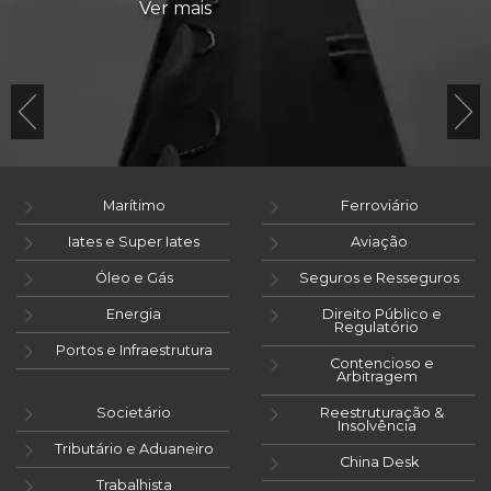
Ver mais
Marítimo
Ferroviário
Iates e Super Iates
Aviação
Óleo e Gás
Seguros e Resseguros
Energia
Direito Público e
Regulatório
Portos e Infraestrutura
Contencioso e
Arbitragem
Societário
Reestruturação &
Insolvência
Tributário e Aduaneiro
China Desk
Trabalhista