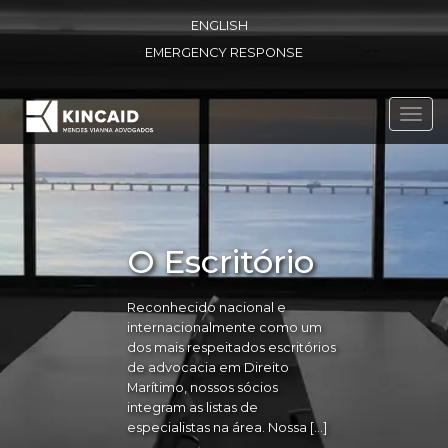
ENGLISH
EMERGENCY RESPONSE
Toggl
navig
O Escritório
Reconhecido nacional e
internacionalmente como um
dos mais respeitados escritórios
de advocacia em Direito
Marítimo, nossos sócios
integram as listas de
especialistas na área. Nossa […]