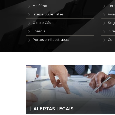
Marítimo
Ferr
Iates e Super Iates
Avi
Óleo e Gás
Seg
Energia
Dire
Portos e Infraestrutura
Con
ALERTAS LEGAIS