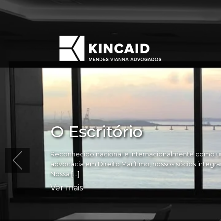
O Escritório
Reconhecido nacional e internacionalmente como um
advocacia em Direito Marítimo, nossos sócios integram 
Nossa […]
Ver mais