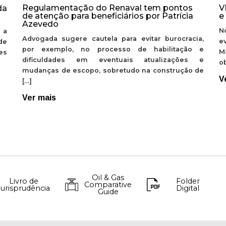
Regulamentação do Renaval tem pontos
V
da
de atenção para beneficiários por Patrícia
e
Azevedo
N
 a
Advogada sugere cautela para evitar burocracia,
e
de
por exemplo, no processo de habilitação e
M
ões
dificuldades em eventuais atualizações e
ob
mudanças de escopo, sobretudo na construção de
V
[…]
Ver mais
Oil & Gas
Livro de
Folder
Comparative
Jurisprudência
Digital
Guide