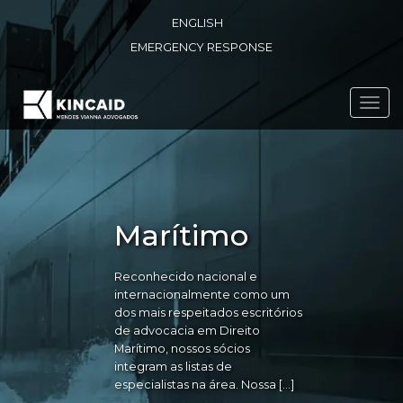
ENGLISH
EMERGENCY RESPONSE
Toggl
navig
Marítimo
Reconhecido nacional e
internacionalmente como um
dos mais respeitados escritórios
de advocacia em Direito
Marítimo, nossos sócios
integram as listas de
especialistas na área. Nossa […]