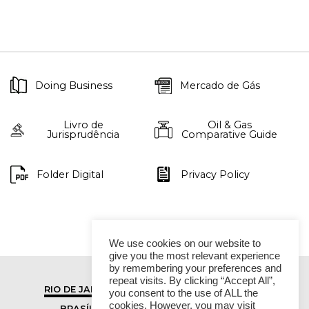
Doing Business
Mercado de Gás
Livro de
Oil & Gas
Jurisprudência
Comparative Guide
Folder Digital
Privacy Policy
We use cookies on our website to
give you the most relevant experience
by remembering your preferences and
repeat visits. By clicking “Accept All”,
RIO DE JANEIRO
SÃO PAULO
you consent to the use of ALL the
cookies. However, you may visit
BRASÍLIA
VITÓRIA