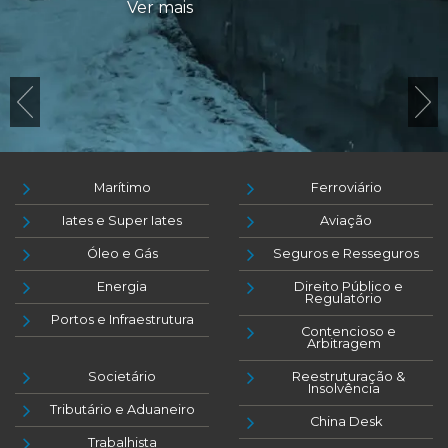
Ver mais
Marítimo
Ferroviário
Iates e Super Iates
Aviação
Óleo e Gás
Seguros e Resseguros
Energia
Direito Público e
Regulatório
Portos e Infraestrutura
Contencioso e
Arbitragem
Societário
Reestruturação &
Insolvência
Tributário e Aduaneiro
China Desk
Trabalhista