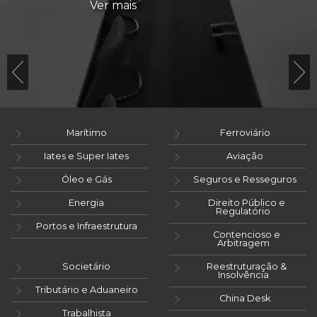
Ver mais
Marítimo
Ferroviário
Iates e Super Iates
Aviação
Óleo e Gás
Seguros e Resseguros
Energia
Direito Público e
Regulatório
Portos e Infraestrutura
Contencioso e
Arbitragem
Societário
Reestruturação &
Insolvência
Tributário e Aduaneiro
China Desk
Trabalhista