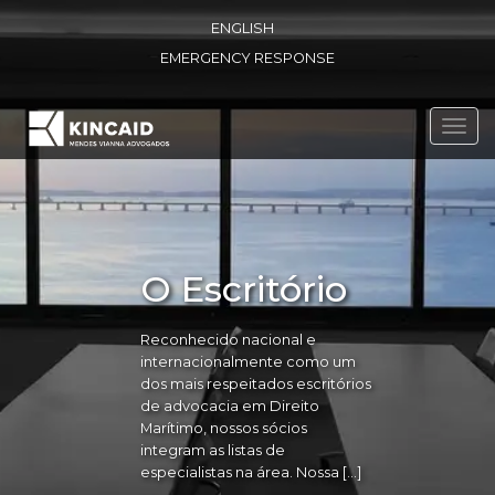
ENGLISH
EMERGENCY RESPONSE
Toggl
navig
O Escritório
Reconhecido nacional e
internacionalmente como um
dos mais respeitados escritórios
de advocacia em Direito
Marítimo, nossos sócios
integram as listas de
especialistas na área. Nossa […]