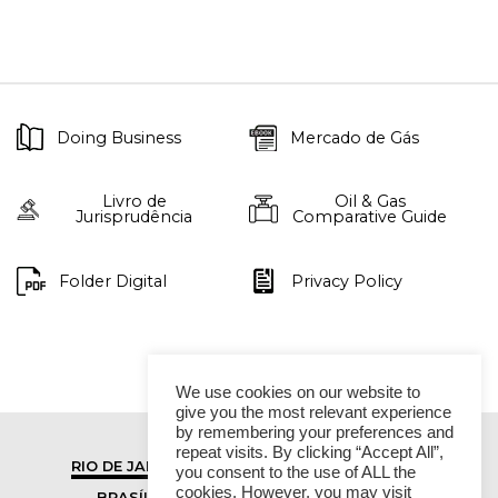
Doing Business
Mercado de Gás
Livro de
Oil & Gas
Jurisprudência
Comparative Guide
Folder Digital
Privacy Policy
We use cookies on our website to
give you the most relevant experience
by remembering your preferences and
repeat visits. By clicking “Accept All”,
RIO DE JANEIRO
SÃO PAULO
you consent to the use of ALL the
cookies. However, you may visit
BRASÍLIA
VITÓRIA