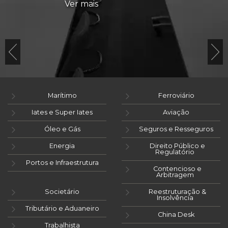
Ver mais
Marítimo
Ferroviário
Iates e Super Iates
Aviação
Óleo e Gás
Seguros e Resseguros
Energia
Direito Público e
Regulatório
Portos e Infraestrutura
Contencioso e
Arbitragem
Societário
Reestruturação &
Insolvência
Tributário e Aduaneiro
China Desk
Trabalhista