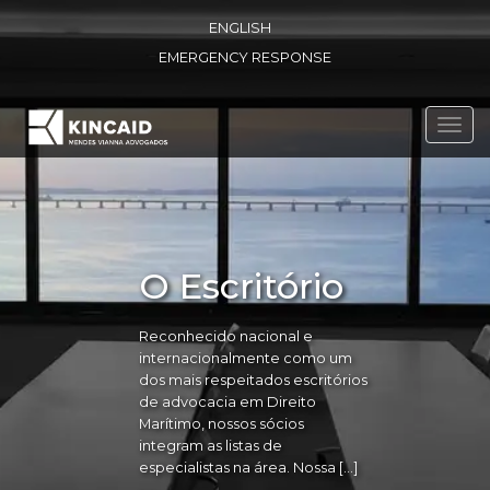
ENGLISH
EMERGENCY RESPONSE
Toggl
navig
O Escritório
Reconhecido nacional e
internacionalmente como um
dos mais respeitados escritórios
de advocacia em Direito
Marítimo, nossos sócios
integram as listas de
especialistas na área. Nossa […]