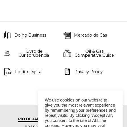
Doing Business
Mercado de Gás
Livro de
Oil & Gas
Jurisprudência
Comparative Guide
Folder Digital
Privacy Policy
We use cookies on our website to
give you the most relevant experience
by remembering your preferences and
repeat visits. By clicking “Accept All”,
RIO DE JANEIRO
SÃO PAULO
you consent to the use of ALL the
cookies. However, you may visit
BRASÍLIA
VITÓRIA