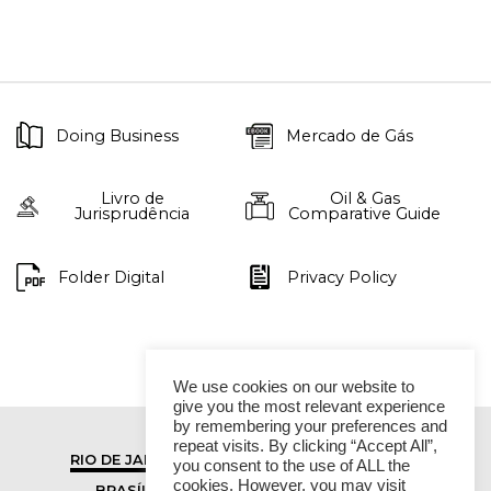
Doing Business
Mercado de Gás
Livro de
Oil & Gas
Jurisprudência
Comparative Guide
Folder Digital
Privacy Policy
We use cookies on our website to
give you the most relevant experience
by remembering your preferences and
repeat visits. By clicking “Accept All”,
RIO DE JANEIRO
SÃO PAULO
you consent to the use of ALL the
cookies. However, you may visit
BRASÍLIA
VITÓRIA