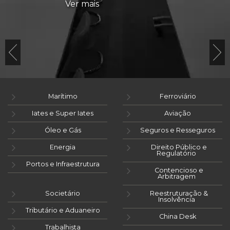
Ver mais
Marítimo
Ferroviário
Iates e Super Iates
Aviação
Óleo e Gás
Seguros e Resseguros
Energia
Direito Público e
Regulatório
Portos e Infraestrutura
Contencioso e
Arbitragem
Societário
Reestruturação &
Insolvência
Tributário e Aduaneiro
China Desk
Trabalhista