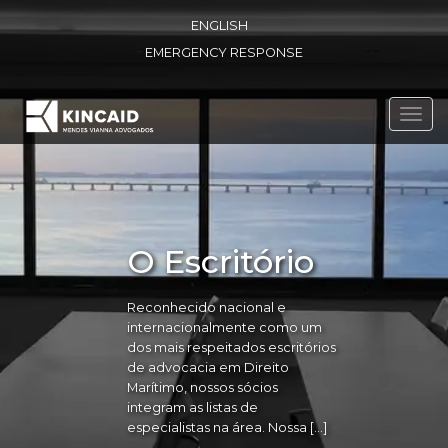
ENGLISH
EMERGENCY RESPONSE
Toggl
navig
O Escritório
Reconhecido nacional e
internacionalmente como um
dos mais respeitados escritórios
de advocacia em Direito
Marítimo, nossos sócios
integram as listas de
especialistas na área. Nossa […]