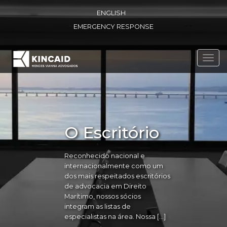
ENGLISH
EMERGENCY RESPONSE
Toggl
navig
O Escritório
Reconhecido nacional e
internacionalmente como um
dos mais respeitados escritórios
de advocacia em Direito
Marítimo, nossos sócios
integram as listas de
especialistas na área. Nossa […]