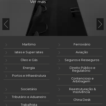
Ver mais
Marítimo
Ferroviário
Iates e Super Iates
Aviação
Óleo e Gás
Seguros e Resseguros
Energia
Direito Público e
Regulatório
Portos e Infraestrutura
Contencioso e
Arbitragem
Societário
Reestruturação &
Insolvência
Tributário e Aduaneiro
China Desk
Trabalhista