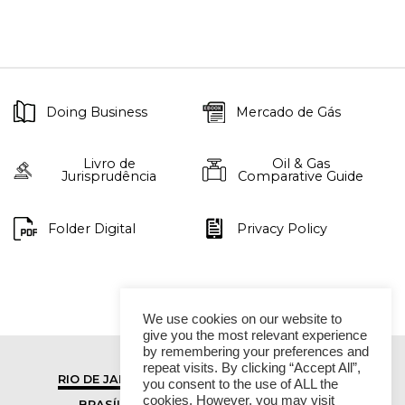
Doing Business
Mercado de Gás
Livro de
Oil & Gas
Jurisprudência
Comparative Guide
Folder Digital
Privacy Policy
We use cookies on our website to
give you the most relevant experience
by remembering your preferences and
repeat visits. By clicking “Accept All”,
RIO DE JANEIRO
SÃO PAULO
you consent to the use of ALL the
cookies. However, you may visit
BRASÍLIA
VITÓRIA