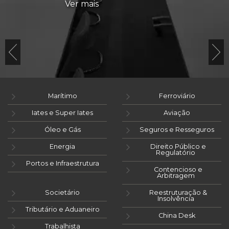
Ver mais
Marítimo
Ferroviário
Iates e Super Iates
Aviação
Óleo e Gás
Seguros e Resseguros
Energia
Direito Público e
Regulatório
Portos e Infraestrutura
Contencioso e
Arbitragem
Societário
Reestruturação &
Insolvência
Tributário e Aduaneiro
China Desk
Trabalhista