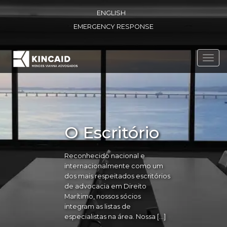
ENGLISH
EMERGENCY RESPONSE
Toggl
navig
O Escritório
Reconhecido nacional e
internacionalmente como um
dos mais respeitados escritórios
de advocacia em Direito
Marítimo, nossos sócios
integram as listas de
especialistas na área. Nossa […]