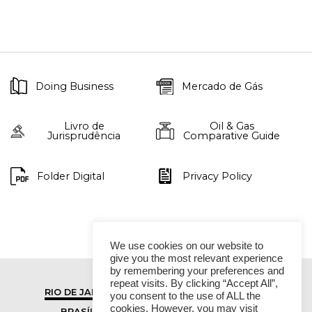
Doing Business
Mercado de Gás
Livro de
Oil & Gas
Jurisprudência
Comparative Guide
Folder Digital
Privacy Policy
We use cookies on our website to
give you the most relevant experience
by remembering your preferences and
repeat visits. By clicking “Accept All”,
RIO DE JANEIRO
SÃO PAULO
you consent to the use of ALL the
cookies. However, you may visit
BRASÍLIA
VITÓRIA