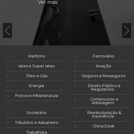
Ver mais
Marítimo
Ferroviário
Iates e Super Iates
Aviação
Óleo e Gás
Seguros e Resseguros
Energia
Direito Público e
Regulatório
Portos e Infraestrutura
Contencioso e
Arbitragem
Societário
Reestruturação &
Insolvência
Tributário e Aduaneiro
China Desk
Trabalhista