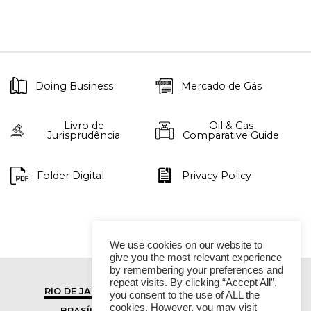
Doing Business
Mercado de Gás
Livro de
Oil & Gas
Jurisprudência
Comparative Guide
Folder Digital
Privacy Policy
We use cookies on our website to
give you the most relevant experience
by remembering your preferences and
repeat visits. By clicking “Accept All”,
RIO DE JANEIRO
SÃO PAULO
you consent to the use of ALL the
cookies. However, you may visit
BRASÍLIA
VITÓRIA