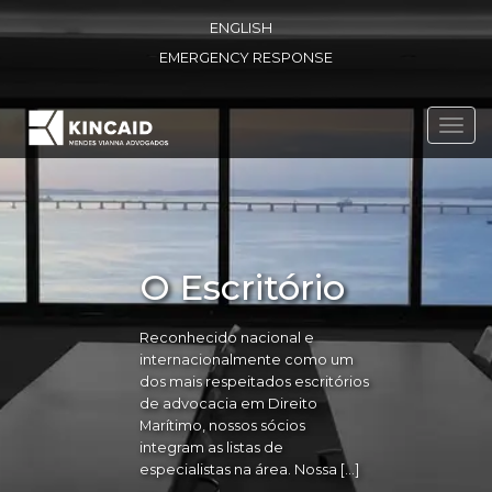
ENGLISH
EMERGENCY RESPONSE
Toggl
navig
O Escritório
Reconhecido nacional e
internacionalmente como um
dos mais respeitados escritórios
de advocacia em Direito
Marítimo, nossos sócios
integram as listas de
especialistas na área. Nossa […]