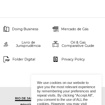
Doing Business
Mercado de Gás
Livro de
Oil & Gas
Jurisprudência
Comparative Guide
Folder Digital
Privacy Policy
We use cookies on our website to
give you the most relevant experience
by remembering your preferences and
repeat visits. By clicking “Accept All”,
RIO DE JANEIRO
SÃO PAULO
you consent to the use of ALL the
cookies. However, you may visit
BRASÍLIA
VITÓRIA