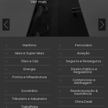
Ver mais
Marítimo
Ferroviário
Iates e Super Iates
Aviação
Óleo e Gás
Seguros e Resseguros
Energia
Direito Público e
Regulatório
Portos e Infraestrutura
Contencioso e
Arbitragem
Societário
Reestruturação &
Insolvência
Tributário e Aduaneiro
China Desk
Trabalhista