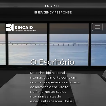
ENGLISH
EMERGENCY RESPONSE
Toggl
navig
O Escritório
Reconhecido nacional e
internacionalmente como um
dos mais respeitados escritórios
de advocacia em Direito
Marítimo, nossos sócios
integram as listas de
especialistas na área. Nossa […]