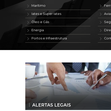
Marítimo
Ferr
Iates e Super Iates
Avi
Óleo e Gás
Seg
Energia
Dire
Portos e Infraestrutura
Con
ALERTAS LEGAIS