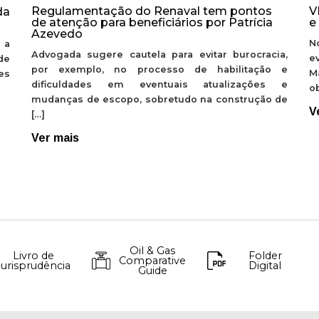
Regulamentação do Renaval tem pontos
V
da
de atenção para beneficiários por Patrícia
e
Azevedo
N
 a
Advogada sugere cautela para evitar burocracia,
e
de
por exemplo, no processo de habilitação e
M
ões
dificuldades em eventuais atualizações e
ob
mudanças de escopo, sobretudo na construção de
V
[…]
Ver mais
Oil & Gas
Livro de
Folder
Comparative
Jurisprudência
Digital
Guide