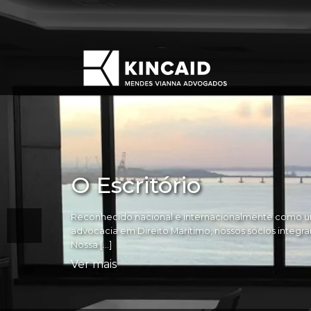
O Escritório
Reconhecido nacional e internacionalmente como um
advocacia em Direito Marítimo, nossos sócios integram 
Nossa […]
Ver mais