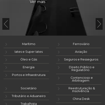
Ver mais
Marítimo
Ferroviário
Iates e Super Iates
Aviação
Óleo e Gás
Seguros e Resseguros
Energia
Direito Público e
Regulatório
Portos e Infraestrutura
Contencioso e
Arbitragem
Societário
Reestruturação &
Insolvência
Tributário e Aduaneiro
China Desk
Trabalhista