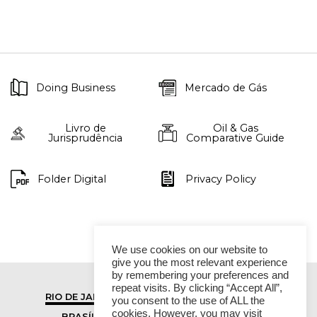
Doing Business
Mercado de Gás
Livro de
Oil & Gas
Jurisprudência
Comparative Guide
Folder Digital
Privacy Policy
We use cookies on our website to
give you the most relevant experience
by remembering your preferences and
repeat visits. By clicking “Accept All”,
RIO DE JANEIRO
SÃO PAULO
you consent to the use of ALL the
cookies. However, you may visit
BRASÍLIA
VITÓRIA