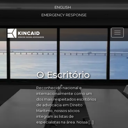
ENGLISH
EMERGENCY RESPONSE
Toggl
navig
O Escritório
Reconhecido nacional e
internacionalmente como um
dos mais respeitados escritórios
de advocacia em Direito
Marítimo, nossos sócios
integram as listas de
especialistas na área. Nossa […]