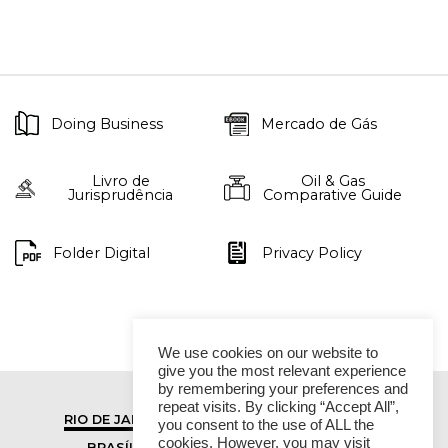
Doing Business
Mercado de Gás
Livro de
Oil & Gas
Jurisprudência
Comparative Guide
Folder Digital
Privacy Policy
We use cookies on our website to
give you the most relevant experience
by remembering your preferences and
repeat visits. By clicking “Accept All”,
RIO DE JANEIRO
SÃO PAULO
you consent to the use of ALL the
cookies. However, you may visit
BRASÍLIA
VITÓRIA