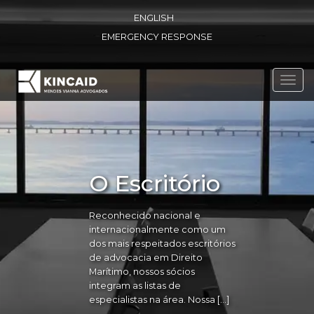
ENGLISH
EMERGENCY RESPONSE
Toggl
navig
O Escritório
Reconhecido nacional e
internacionalmente como um
dos mais respeitados escritórios
de advocacia em Direito
Marítimo, nossos sócios
integram as listas de
especialistas na área. Nossa […]