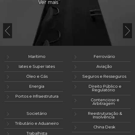
Ver mais
Marítimo
Ferroviário
Iates e Super Iates
Aviação
Óleo e Gás
Seguros e Resseguros
Energia
Direito Público e
Regulatório
Portos e Infraestrutura
Contencioso e
Arbitragem
Societário
Reestruturação &
Insolvência
Tributário e Aduaneiro
China Desk
Trabalhista