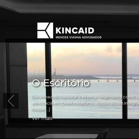
O Escritório
Reconhecido nacional e internacionalmente como um
advocacia em Direito Marítimo, nossos sócios integram 
Nossa […]
Ver mais