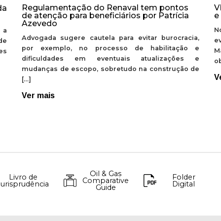
Regulamentação do Renaval tem pontos
V
da
de atenção para beneficiários por Patrícia
e
Azevedo
N
 a
Advogada sugere cautela para evitar burocracia,
e
de
por exemplo, no processo de habilitação e
M
ões
dificuldades em eventuais atualizações e
ob
mudanças de escopo, sobretudo na construção de
V
[…]
Ver mais
Oil & Gas
Livro de
Folder
Comparative
Jurisprudência
Digital
Guide