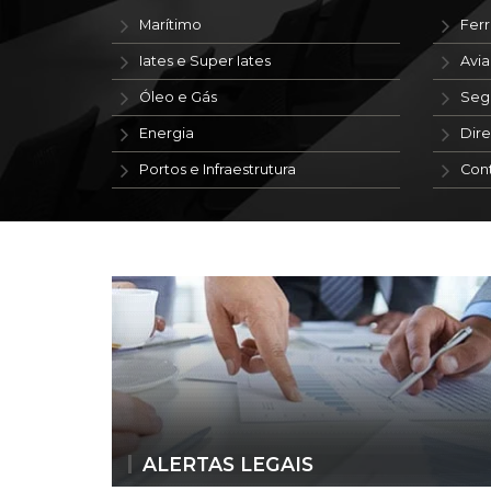
Marítimo
Ferr
Iates e Super Iates
Avi
Óleo e Gás
Seg
Energia
Dire
Portos e Infraestrutura
Con
ALERTAS LEGAIS