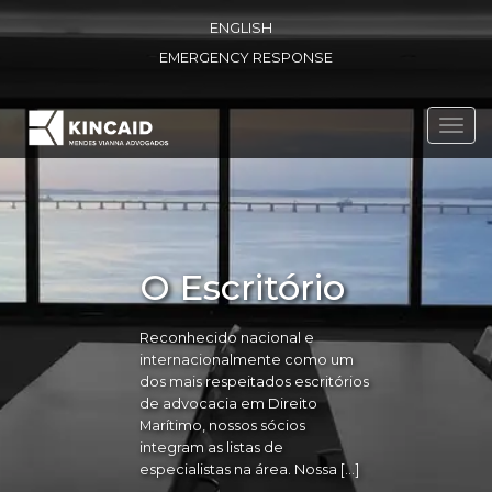
ENGLISH
EMERGENCY RESPONSE
Toggl
navig
O Escritório
Reconhecido nacional e
internacionalmente como um
dos mais respeitados escritórios
de advocacia em Direito
Marítimo, nossos sócios
integram as listas de
especialistas na área. Nossa […]