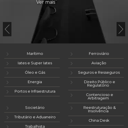
Ver mais
Marítimo
Ferroviário
Iates e Super Iates
Aviação
Óleo e Gás
Seguros e Resseguros
Energia
Direito Público e
Regulatório
Portos e Infraestrutura
Contencioso e
Arbitragem
Societário
Reestruturação &
Insolvência
Tributário e Aduaneiro
China Desk
Trabalhista