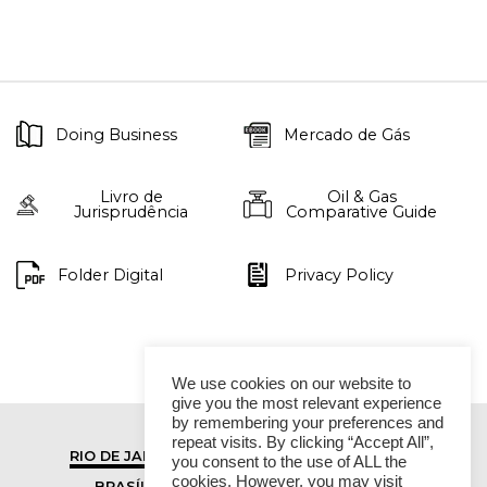
Doing Business
Mercado de Gás
Livro de
Oil & Gas
Jurisprudência
Comparative Guide
Folder Digital
Privacy Policy
We use cookies on our website to
give you the most relevant experience
by remembering your preferences and
repeat visits. By clicking “Accept All”,
RIO DE JANEIRO
SÃO PAULO
you consent to the use of ALL the
cookies. However, you may visit
BRASÍLIA
VITÓRIA